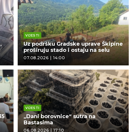
VIJESTI
,
Uz podršku Gradske uprave Škipine
proširuju stado i ostaju na selu
07.08.2026 | 14:00
VIJESTI
35
„Dani borovnice“ sutra na
Bastasima
06.08.2026 | 17:10