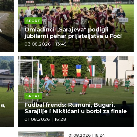
SPORT
,
Omladinci „Sarajeva“ podigli
jubilarni pehar prijateljstva u Foči
03.08.2026 | 13:45
SPORT
a,
Fudbal frends: Rumuni, Bugari,
Sarajlije i Nikšićani u borbi za finale
01.08.2026 | 16:28
01.08.2026 | 16:24