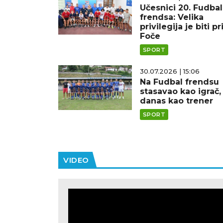
Učesnici 20. Fudbal
frendsa: Velika
privilegija je biti pr
Foče
SPORT
30.07.2026 | 15:06
Na Fudbal frendsu
stasavao kao igrač,
danas kao trener
SPORT
VIDEO