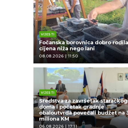
VIJESTI
Fočanska borovnica dobro rodila
cijena niža nego lani
08.08.2026 | 11:50
VIJESTI
Sredstva za završetak staračkog
doma i početak gradnje
obaloutvrda povećali budžet na 
miliona KM
06.08.2026 | 17:11