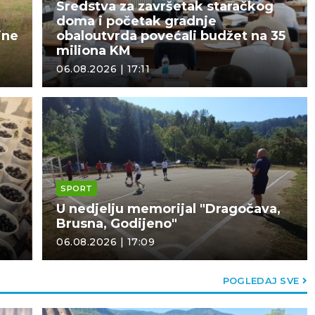
Sredstva za završetak staračkog
doma i početak gradnje
ine
obaloutvrda povećali budžet na 35
miliona KM
06.08.2026 | 17:11
SPORT
U nedjelju memorijal "Dragočava,
Brusna, Godijeno"
06.08.2026 | 17:09
POGLEDAJ SVE