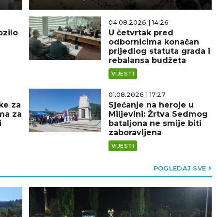
04.08.2026 | 14:26
zilo
U četvrtak pred
odbornicima konačan
prijedlog statuta grada i
rebalansa budžeta
VIJESTI
01.08.2026 | 17:27
ke za
Sjećanje na heroje u
ma za
Miljevini: Žrtva Sedmog
i
bataljona ne smije biti
zaboravljena
VIJESTI
POGLEDAJ SVE