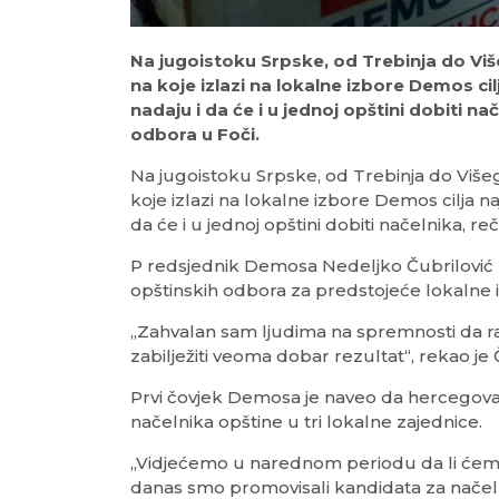
Na jugoistoku Srpske, od Trebinja do Višeg
na koje izlazi na lokalne izbore Demos ci
nadaju i da će i u jednoj opštini dobiti 
odbora u Foči.
Na jugoistoku Srpske, od Trebinja do Višegra
koje izlazi na lokalne izbore Demos cilja n
da će i u jednoj opštini dobiti načelnika,
P redsjednik Demosa Nedeljko Čubrilović 
opštinskih odbora za predstojeće lokalne 
„Zahvalan sam ljudima na spremnosti da ra
zabilježiti veoma dobar rezultat“, rekao je 
Prvi čovjek Demosa je naveo da hercegov
načelnika opštine u tri lokalne zajednice.
„Vidjećemo u narednom periodu da li ćemo 
danas smo promovisali kandidata za načel