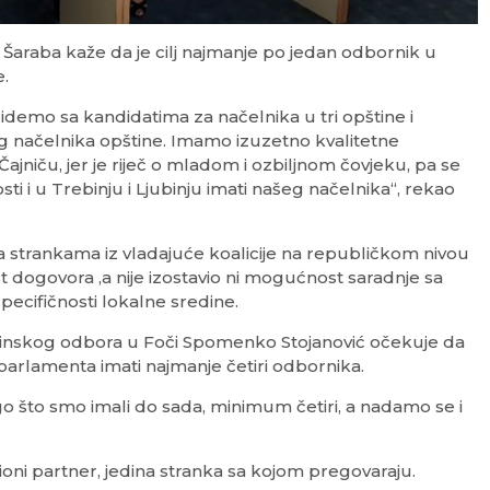
araba kaže da je cilj najmanje po jedan odbornik u
e.
idemo sa kandidatima za načelnika u tri opštine i
načelnika opštine. Imamo izuzetno kvalitetne
ajniču, jer je riječ o mladom i ozbiljnom čovjeku, pa se
i u Trebinju i Ljubinju imati našeg načelnika“, rekao
 strankama iz vladajuće koalicije na republičkom nivou
t dogovora ,a nije izostavio ni mogućnost saradnje sa
pecifičnosti lokalne sredine.
inskog odbora u Foči Spomenko Stojanović očekuje da
arlamenta imati najmanje četiri odbornika.
 što smo imali do sada, minimum četiri, a nadamo se i
cioni partner, jedina stranka sa kojom pregovaraju.