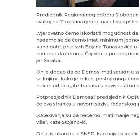
Predjednik Regionalnog odbora Slobodan Š
svakoj od 11 opština i jedan načelnik opštin
„Vjerovatno ćemo iskoristiti mogućnost da 
nadamo se da ćemo imati minimum jednog 
kandidate, prije svih Bojana Tanaskovića u Č
nadamo da ćemo u Čajniču, a po mogućnosti 
jer Šaraba.
On je dodao da će Demos imati saradnju sa
sa kojima, kako je rekao, postoji mogućnos
nekim od drugih stranaka u zavisnosti od s
Potpredjednik Demosa i predsjednik Opšt
će ova stranka u novom sazivu fočanskog p
„Očekivanja su da nećemo imati manje nego
više“, kaže Stojanović.
On je istakao da je SNSD, kao najveći koali