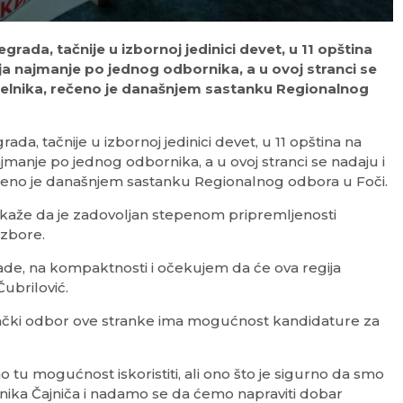
rada, tačnije u izbornoj jedinici devet, u 11 opština
lja najmanje po jednog odbornika, a u ovoj stranci se
načelnika, rečeno je današnjem sastanku Regionalnog
da, tačnije u izbornoj jedinici devet, u 11 opština na
ajmanje po jednog odbornika, a u ovoj stranci se nadaju i
 rečeno je današnjem sastanku Regionalnog odbora u Foči.
kaže da je zadovoljan stepenom pripremljenosti
izbore.
de, na kompaktnosti i očekujem da će ova regija
Čubrilović.
ački odbor ove stranke ima mogućnost kandidature za
tu mogućnost iskoristiti, ali ono što je sigurno da smo
nika Čajniča i nadamo se da ćemo napraviti dobar