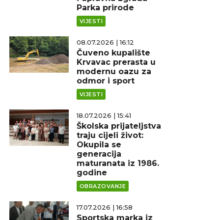
Parka prirode
VIJESTI
08.07.2026 | 16:12
Čuveno kupalište
Krvavac prerasta u
modernu oazu za
odmor i sport
VIJESTI
18.07.2026 | 15:41
Školska prijateljstva
traju cijeli život:
Okupila se
generacija
maturanata iz 1986.
godine
OBRAZOVANJE
17.07.2026 | 16:58
Sportska marka iz