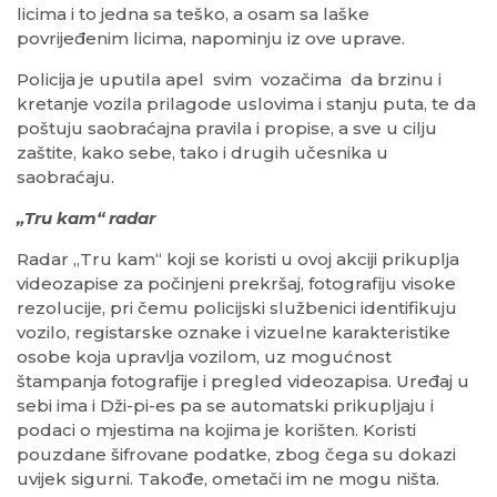
licima i to jedna sa teško, a osam sa laške
povrijeđenim licima, napominju iz ove uprave.
Policija je uputila apel svim vozačima da brzinu i
kretanje vozila prilagode uslovima i stanju puta, te da
poštuju saobraćajna pravila i propise, a sve u cilju
zaštite, kako sebe, tako i drugih učesnika u
saobraćaju.
„Tru kam“ radar
Radar „Tru kam“ koji se koristi u ovoj akciji prikuplja
videozapise za počinjeni prekršaj, fotografiju visoke
rezolucije, pri čemu policijski službenici identifikuju
vozilo, registarske oznake i vizuelne karakteristike
osobe koja upravlja vozilom, uz mogućnost
štampanja fotografije i pregled videozapisa. Uređaj u
sebi ima i Dži-pi-es pa se automatski prikupljaju i
podaci o mjestima na kojima je korišten. Koristi
pouzdane šifrovane podatke, zbog čega su dokazi
uvijek sigurni. Takođe, ometači im ne mogu ništa.