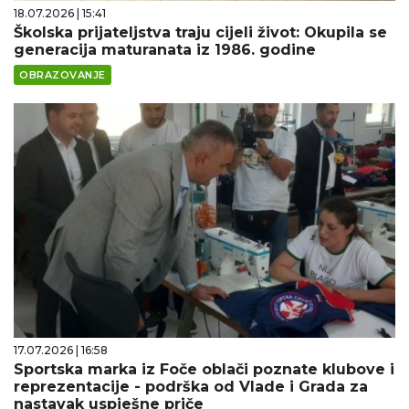
18.07.2026 | 15:41
Školska prijateljstva traju cijeli život: Okupila se
generacija maturanata iz 1986. godine
OBRAZOVANJE
17.07.2026 | 16:58
Sportska marka iz Foče oblači poznate klubove i
reprezentacije - podrška od Vlade i Grada za
nastavak uspješne priče