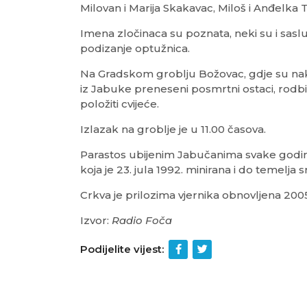
Milovan i Marija Skakavac, Miloš i Anđelka Tr
Imena zločinaca su poznata, neki su i sasluš
podizanje optužnica.
Na Gradskom groblju Božovac, gdje su na
iz Jabuke preneseni posmrtni ostaci, rodbina
položiti cvijeće.
Izlazak na groblje je u 11.00 časova.
Parastos ubijenim Jabučanima svake godine 
koja je 23. jula 1992. minirana i do temelja 
Crkva je prilozima vjernika obnovljena 200
Izvor:
Radio Foča
Podijelite vijest: