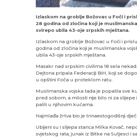
Izlaskom na groblje Božovac u Foči i prisl
28 godina od zločina koji je muslimanska
svirepo ubila 43-oje srpskih mještana.
Izlaskom na groblje Božovac u Foči i prisluž
godina od zločina koji je muslimanska vojsk
ubila 43-oje srpskih mještana.
Masakr nad srpskim civilima 18 sela nekad
Dejtona pripala Federaciji BiH, koji se dog
u opštini Foča u proteklom ratu.
Muslimanska vojska tada je popalila sve ku
pred sobom, a milosti nije bilo ni za slijepe 
palili u njihovim kućama.
Najmlađa žrtva bio je trinaestogodišnji dje
Ubijeni su i slijepa starica Milka Kovač, n
svjetskog rata, junak iz Bitke na Sutjesci i 