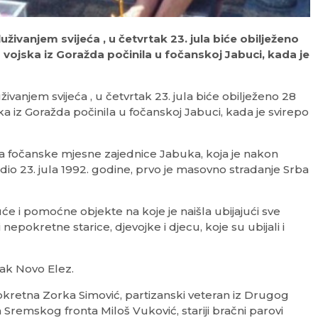
uživanjem svijeća , u četvrtak 23. jula biće obilježeno
 vojska iz Goražda počinila u fočanskoj Jabuci, kada je
ivanjem svijeća , u četvrtak 23. jula biće obilježeno 28
a iz Goražda počinila u fočanskoj Jabuci, kada je svirepo
a fočanske mjesne zajednice Jabuka, koja je nakon
odio 23. jula 1992. godine, prvo je masovno stradanje Srba
će i pomoćne objekte na koje je naišla ubijajući sve
i nepokretne starice, djevojke i djecu, koje su ubijali i
čak Novo Elez.
epokretna Zorka Simović, partizanski veteran iz Drugog
sa Sremskog fronta Miloš Vuković, stariji bračni parovi