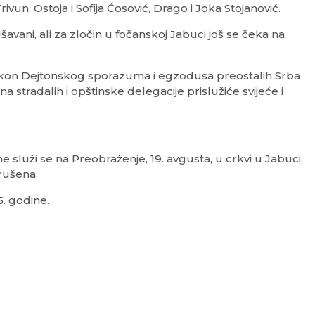
ivun, Ostoja i Sofija Ćosović, Drago i Joka Stojanović.
avani, ali za zločin u fočanskoj Jabuci još se čeka na
kon Dejtonskog sporazuma i egzodusa preostalih Srba
 stradalih i opštinske delegacije prislužiće svijeće i
služi se na Preobraženje, 19. avgusta, u crkvi u Jabuci,
srušena.
5. godine.