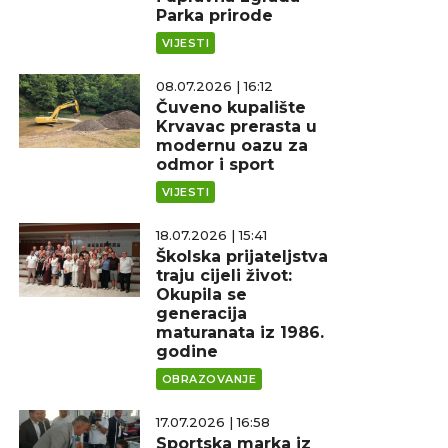
Parka prirode
VIJESTI
08.07.2026 | 16:12
Čuveno kupalište
Krvavac prerasta u
modernu oazu za
odmor i sport
VIJESTI
18.07.2026 | 15:41
Školska prijateljstva
traju cijeli život:
Okupila se
generacija
maturanata iz 1986.
godine
OBRAZOVANJE
17.07.2026 | 16:58
Sportska marka iz