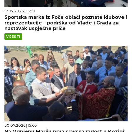
17.07.2026 | 16:58
Sportska marka iz Foče oblači poznate klubove i
reprezentacije - podrška od Vlade i Grada za
nastavak uspješne priče
VIJESTI
30.07.2026 | 15:05
Na Ognjenu Mariju prva slavska radost u Kozjoj