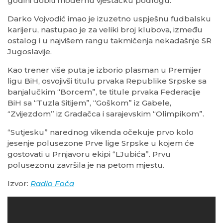
godini dobiti modernu vještačku podlogu.
Darko Vojvodić imao je izuzetno uspješnu fudbalsku
karijeru, nastupao je za veliki broj klubova, između
ostalog i u najvišem rangu takmičenja nekadašnje SR
Jugoslavije.
Kao trener više puta je izborio plasman u Premijer
ligu BiH, osvojivši titulu prvaka Republike Srpske sa
banjalučkim “Borcem”, te titule prvaka Federacije
BiH sa “Tuzla Sitijem”, “Goškom” iz Gabele,
“Zvijezdom” iz Gradačca i sarajevskim “Olimpikom”.
“Sutjesku” narednog vikenda očekuje prvo kolo
jesenje polusezone Prve lige Srpske u kojem će
gostovati u Prnjavoru ekipi “LJubića”. Prvu
polusezonu završila je na petom mjestu.
Izvor:
Radio Foča