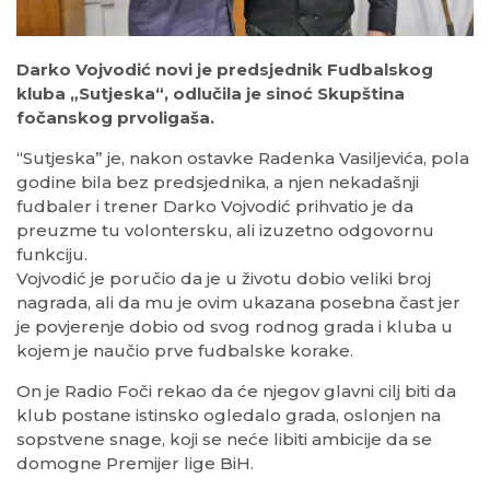
Darko Vojvodić novi je predsjednik Fudbalskog
kluba „Sutjeska“, odlučila je sinoć Skupština
fočanskog prvoligaša.
“Sutjeska” je, nakon ostavke Radenka Vasiljevića, pola
godine bila bez predsjednika, a njen nekadašnji
fudbaler i trener Darko Vojvodić prihvatio je da
preuzme tu volontersku, ali izuzetno odgovornu
funkciju.
Vojvodić je poručio da je u životu dobio veliki broj
nagrada, ali da mu je ovim ukazana posebna čast jer
je povjerenje dobio od svog rodnog grada i kluba u
kojem je naučio prve fudbalske korake.
On je Radio Foči rekao da će njegov glavni cilj biti da
klub postane istinsko ogledalo grada, oslonjen na
sopstvene snage, koji se neće libiti ambicije da se
domogne Premijer lige BiH.