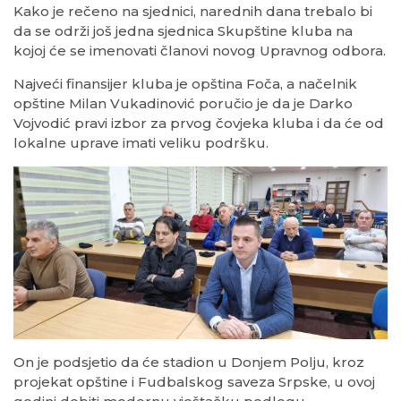
Kako je rečeno na sjednici, narednih dana trebalo bi
da se održi još jedna sjednica Skupštine kluba na
kojoj će se imenovati članovi novog Upravnog odbora.
Najveći finansijer kluba je opština Foča, a načelnik
opštine Milan Vukadinović poručio je da je Darko
Vojvodić pravi izbor za prvog čovjeka kluba i da će od
lokalne uprave imati veliku podršku.
On je podsjetio da će stadion u Donjem Polju, kroz
projekat opštine i Fudbalskog saveza Srpske, u ovoj