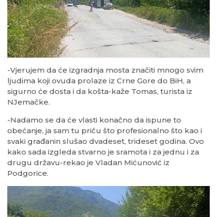
-Vjerujem da će izgradnja mosta značiti mnogo svim
ljudima koji ovuda prolaze iz Crne Gore do BiH, a
sigurno će dosta i da košta-kaže Tomas, turista iz
NJemačke.
-Nadamo se da će vlasti konačno da ispune to
obećanje, ja sam tu priču što profesionalno što kao i
svaki građanin slušao dvadeset, trideset godina. Ovo
kako sada izgleda stvarno je sramota i za jednu i za
drugu državu-rekao je Vladan Mićunović iz
Podgorice.