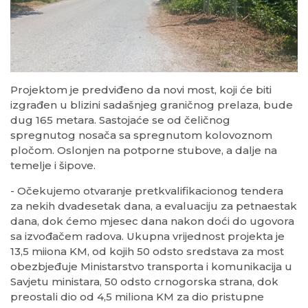
Projektom je predviđeno da novi most, koji će biti
izgrađen u blizini sadašnjeg graničnog prelaza, bude
dug 165 metara. Sastojaće se od čeličnog
spregnutog nosača sa spregnutom kolovoznom
pločom. Oslonjen na potporne stubove, a dalje na
temelje i šipove.
- Očekujemo otvaranje pretkvalifikacionog tendera
za nekih dvadesetak dana, a evaluaciju za petnaestak
dana, dok ćemo mjesec dana nakon doći do ugovora
sa izvođačem radova. Ukupna vrijednost projekta je
13,5 miiona KM, od kojih 50 odsto sredstava za most
obezbjeđuje Ministarstvo transporta i komunikacija u
Savjetu ministara, 50 odsto crnogorska strana, dok
preostali dio od 4,5 miliona KM za dio pristupne