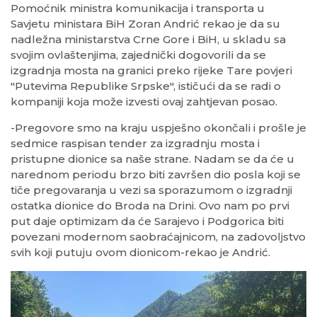
Pomoćnik ministra komunikacija i transporta u
Savjetu ministara BiH Zoran Andrić rekao je da su
nadležna ministarstva Crne Gore i BiH, u skladu sa
svojim ovlaštenjima, zajednički dogovorili da se
izgradnja mosta na granici preko rijeke Tare povjeri
"Putevima Republike Srpske", ističući da se radi o
kompaniji koja može izvesti ovaj zahtjevan posao.
-Pregovore smo na kraju uspješno okončali i prošle je
sedmice raspisan tender za izgradnju mosta i
pristupne dionice sa naše strane. Nadam se da će u
narednom periodu brzo biti završen dio posla koji se
tiče pregovaranja u vezi sa sporazumom o izgradnji
ostatka dionice do Broda na Drini. Ovo nam po prvi
put daje optimizam da će Sarajevo i Podgorica biti
povezani modernom saobraćajnicom, na zadovoljstvo
svih koji putuju ovom dionicom-rekao je Andrić.