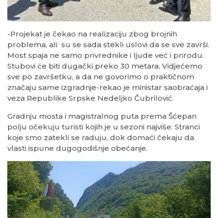
-Projekat je čekao na realizaciju zbog brojnih
problema, ali su se sada stekli uslovi da se sve završi.
Most spaja ne samo privrednike i ljude već i prirodu.
Stubovi će biti dugački preko 30 metara. Vidjećemo
sve po završetku, a da ne govorimo o praktičnom
značaju same izgradnje-rekao je ministar saobraćaja i
veza Republike Srpske Nedeljko Čubrilović.
Gradnju mosta i magistralnog puta prema Šćepan
polju očekuju turisti kojih je u sezoni najviše. Stranci
koje smo zatekli se raduju, dok domaći čekaju da
vlasti ispune dugogodišnje obećanje.