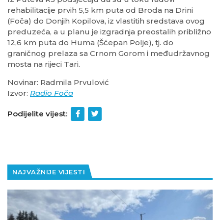
rehabilitacije prvih 5,5 km puta od Broda na Drini
(Foča) do Donjih Kopilova, iz vlastitih sredstava ovog
preduzeća, a u planu je izgradnja preostalih približno
12,6 km puta do Huma (Šćepan Polje), tj. do
graničnog prelaza sa Crnom Gorom i međudržavnog
mosta na rijeci Tari.
Novinar: Radmila Prvulović
Izvor:
Radio Foča
Podijelite vijest:
NAJVAŽNIJE VIJESTI