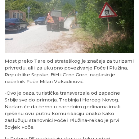
Most preko Tare od strateškog je značaja za turizam i
privredu, ali i za ukupno povezivanje Foče i Plužina,
Republike Srpske, BiH i Crne Gore, naglasio je
načelnik Foče Milan Vukadinović.
-Ovo je oaza, turistička transverzala od zapadne
Srbije sve do primorja, Trebinja i Herceg Novog.
Nadam će da ćemo u narednim godinama imati
riješenu ovu putnu komunikaciju onako kako
zaslužuju stanovnici Foče i Plužina-rekao je prvi
čovjek Foče.
Iz Puteva RS podsjećaju da su u toku radovi