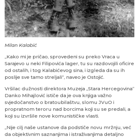
Milan Kalabić
„Kako mi je pričao, sprovedeni su preko Vraca u
Sarajevo u neki Filipovića lager, tu su razdovojili oficire
od ostalih, i tog Kalabićevog sina, i izgleda da su ih
poslije sve tamo streljali“, naveo je Ostojić.
Vršilac dužnosti direktora Muzeja „Stara Hercegovina“
Danko Mihajlović ističe da je ova knjiga važno
svjedočanstvo o bratoubilaštvu, slomu JVuO i
propratnom teroru nad borcima koji su se predali, a
koji su izvršile nove komunističke vlasti.
„Nije cilj naše ustanove da podstiče novu mržnju, već
da objektivnim saznanjima i istraživanjima detaljno