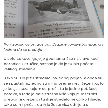
Partizanski avioni zasipali Dražine vojnike bombama i
lecima da se predaju
U selu Lukovo, gdje je godinama išao na slavu kod
porodice Perućica, saznao je da je tu bio početak
velikog stradanja.
„Oko 500 ih je tu stradalo, na jednoj poljani, a onda su
se spuštali niz jednu strminu prema rijeci Jezernici, to
je kozja staza kojom su prošli, tu je jedno pet, šest
potoka, a tada je pala strašna kiša koja je Jezernicu
pretvorila u jezero i tu ih je stradalo nekoliko hiljada,
tako su mi pričali, da ih je Jezernica odnijela u