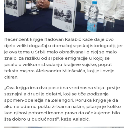
Recenzent knjige Radovan Kalabić kaže da je ovo
djelo veliki događaj u domaćoj srpskoj istoriografiji, jer
je ova tema u Srbiji malo obrađivana i o njoj se malo
znalo, za razliku od srpske emigracije u kojoj se
pisalo o velikom stradanju kraljeve vojske, poput
teksta majora Aleksandra Miloševića, koji je i ovdje
citiran.
„Ova knjiga ima dva posebna vrednosna sloja- prvi je
saznajni, a drugi je delatni, koji se tiče podizanja
spomen-obeležja na Zelengori. Poruka knjige je da
ako ne odamo poštu žrtvama našim, pitanje je koliko
kao njihovi potomci imamo pravo da očekujemo bilo
šta dobro u budućnosti“, kaže Kalabić.