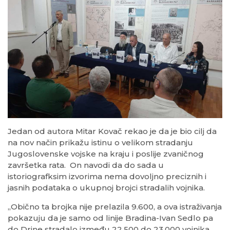
Jedan od autora Mitar Kovač rekao je da je bio cilj da
na nov način prikažu istinu o velikom stradanju
Jugoslovenske vojske na kraju i poslije zvaničnog
završetka rata. On navodi da do sada u
istoriografksim izvorima nema dovoljno preciznih i
jasnih podataka o ukupnoj brojci stradalih vojnika.
„Obično ta brojka nije prelazila 9.600, a ova istraživanja
pokazuju da je samo od linije Bradina-Ivan Sedlo pa
do Drine stradalo između 22.500 do 23.000 vojnika,