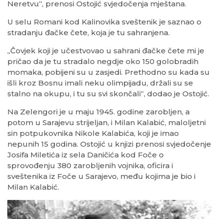
Neretvu“, prenosi Ostojić svjedočenja mještana.
U selu Romani kod Kalinovika sveštenik je saznao o
stradanju đačke čete, koja je tu sahranjena.
„Čovjek koji je učestvovao u sahrani đačke čete mi je
pričao da je tu stradalo negdje oko 150 golobradih
momaka, pobijeni su u zasjedi. Prethodno su kada su
išli kroz Bosnu imali neku olimpijadu, držali su se
stalno na okupu, i tu su svi skončali“, dodao je Ostojić.
Na Zelengori je u maju 1945. godine zarobljen, a
potom u Sarajevu strijeljan, i Milan Kalabić, maloljetni
sin potpukovnika Nikole Kalabića, koji je imao
nepunih 15 godina. Ostojić u knjizi prenosi svjedočenje
Josifa Miletića iz sela Daničića kod Foče o
sprovođenju 380 zarobljenih vojnika, oficira i
sveštenika iz Foče u Sarajevo, među kojima je bio i
Milan Kalabić.