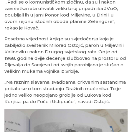
„Radi se o komunističkom zločinu, da su i nakon
završetka rata uhvatili veliki broj pripadnika JVuO,
poubijali ih u jami Ponor kod Miljevine, u Drini i u
ovom rejonu istočnih oboda planine Zelengore“,
rekao je Kovač.
Posebna vrijednost knjige su svjedočenja koja je
zabilježio sveštenik Milorad Ostojić, paroh u Miljevini i
Kalinoviku nakon Drugog svjetskog rata. On je od
1968. godine dvije decenije službovao na prostoru od
Pljevalja do Sarajeva i od svojih parohijana je slušao o
velikim mukama vojnika iz Srbije.
„Na raznim slavama, svadbama, crkvenim sastancima
pričalo se o tom stradanju Dražinih mučenika. To je
jedno veliko neopojano groblje od Lukova kod
Konjica, pa do Foče i Ustiprače“, navodi Ostojić.