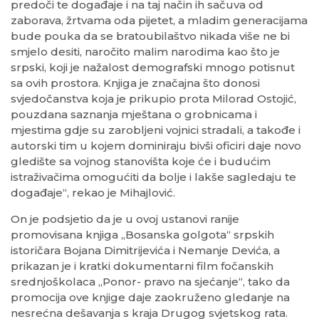
predoči te događaje i na taj način ih sačuva od
zaborava, žrtvama oda pijetet, a mladim generacijama
bude pouka da se bratoubilaštvo nikada više ne bi
smjelo desiti, naročito malim narodima kao što je
srpski, koji je nažalost demografski mnogo potisnut
sa ovih prostora. Knjiga je značajna što donosi
svjedočanstva koja je prikupio prota Milorad Ostojić,
pouzdana saznanja mještana o grobnicama i
mjestima gdje su zarobljeni vojnici stradali, a takođe i
autorski tim u kojem dominiraju bivši oficiri daje novo
gledište sa vojnog stanovišta koje će i budućim
istraživačima omogućiti da bolje i lakše sagledaju te
događaje“, rekao je Mihajlović.
On je podsjetio da je u ovoj ustanovi ranije
promovisana knjiga „Bosanska golgota“ srpskih
istoričara Bojana Dimitrijevića i Nemanje Devića, a
prikazan je i kratki dokumentarni film fočanskih
srednjoškolaca „Ponor- pravo na sjećanje“, tako da
promocija ove knjige daje zaokruženo gledanje na
nesrećna dešavanja s kraja Drugog svjetskog rata.