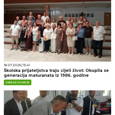
18.07.2026 | 15:41
Školska prijateljstva traju cijeli život: Okupila se
generacija maturanata iz 1986. godine
OBRAZOVANJE