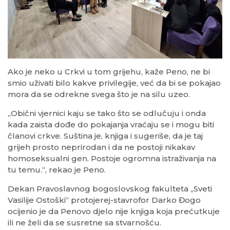
Ako je neko u Crkvi u tom grijehu, kaže Peno, ne bi
smio uživati bilo kakve privilegije, već da bi se pokajao
mora da se odrekne svega što je na silu uzeo.
„Obični vjernici kaju se tako što se odlučuju i onda
kada zaista dođe do pokajanja vraćaju se i mogu biti
članovi crkve. Suština je, knjiga i sugeriše, da je taj
grijeh prosto neprirodan i da ne postoji nikakav
homoseksualni gen. Postoje ogromna istraživanja na
tu temu.“, rekao je Peno.
Dekan Pravoslavnog bogoslovskog fakulteta „Sveti
Vasilije Ostoški“ protojerej-stavrofor Darko Đogo
ocijenio je da Penovo djelo nije knjiga koja prećutkuje
ili ne želi da se susretne sa stvarnošću.