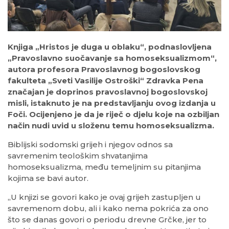
Knjiga „Hristos je duga u oblaku“, podnaslovljena
„Pravoslavno suočavanje sa homoseksualizmom“,
autora profesora Pravoslavnog bogoslovskog
fakulteta „Sveti Vasilije Ostroški“ Zdravka Pena
značajan je doprinos pravoslavnoj bogoslovskoj
misli, istaknuto je na predstavljanju ovog izdanja u
Foči. Ocijenjeno je da je riječ o djelu koje na ozbiljan
način nudi uvid u složenu temu homoseksualizma.
Biblijski sodomski grijeh i njegov odnos sa
savremenim teološkim shvatanjima
homoseksualizma, među temeljnim su pitanjima
kojima se bavi autor.
„U knjizi se govori kako je ovaj grijeh zastupljen u
savremenom dobu, ali i kako nema pokrića za ono
što se danas govori o periodu drevne Grčke, jer to