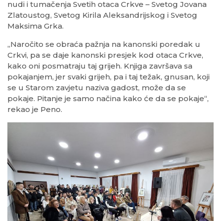
nudi i tumačenja Svetih otaca Crkve – Svetog Jovana
Zlatoustog, Svetog Kirila Aleksandrijskog i Svetog
Maksima Grka.
„Naročito se obraća pažnja na kanonski poredak u
Crkvi, pa se daje kanonski presjek kod otaca Crkve,
kako oni posmatraju taj grijeh. Knjiga završava sa
pokajanjem, jer svaki grijeh, pa i taj težak, gnusan, koji
se u Starom zavjetu naziva gadost, može da se
pokaje. Pitanje je samo načina kako će da se pokaje“,
rekao je Peno.