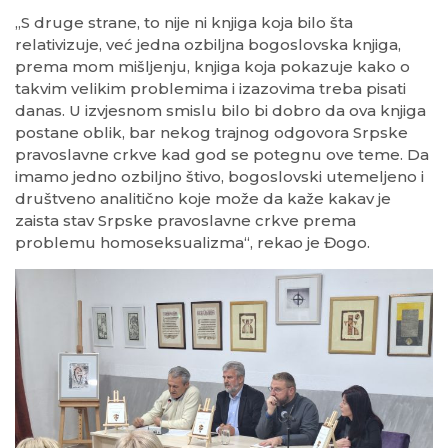
„S druge strane, to nije ni knjiga koja bilo šta
relativizuje, već jedna ozbiljna bogoslovska knjiga,
prema mom mišljenju, knjiga koja pokazuje kako o
takvim velikim problemima i izazovima treba pisati
danas. U izvjesnom smislu bilo bi dobro da ova knjiga
postane oblik, bar nekog trajnog odgovora Srpske
pravoslavne crkve kad god se potegnu ove teme. Da
imamo jedno ozbiljno štivo, bogoslovski utemeljeno i
društveno analitično koje može da kaže kakav je
zaista stav Srpske pravoslavne crkve prema
problemu homoseksualizma“, rekao je Đogo.