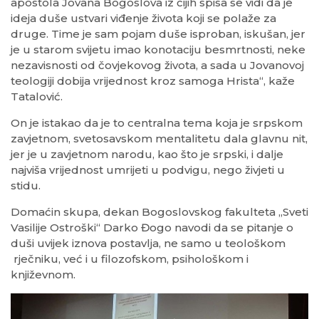
apostola Jovana Bogoslova iz čijih spisa se vidi da je
ideja duše ustvari viđenje života koji se polaže za
druge. Time je sam pojam duše isproban, iskušan, jer
je u starom svijetu imao konotaciju besmrtnosti, neke
nezavisnosti od čovjekovog života, a sada u Jovanovoj
teologiji dobija vrijednost kroz samoga Hrista“, kaže
Tatalović.
On je istakao da je to centralna tema koja je srpskom
zavjetnom, svetosavskom mentalitetu dala glavnu nit,
jer je u zavjetnom narodu, kao što je srpski, i dalje
najviša vrijednost umrijeti u podvigu, nego živjeti u
stidu.
Domaćin skupa, dekan Bogoslovskog fakulteta „Sveti
Vasilije Ostroški“ Darko Đogo navodi da se pitanje o
duši uvijek iznova postavlja, ne samo u teološkom
rječniku, već i u filozofskom, psihološkom i
književnom.