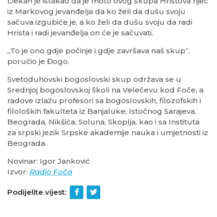
Dekan je istakao da je moto ovog skupa Hristova riječ
iz Markovog jevanđelja da ko želi da dušu svoju
sačuva izgubiće je, a ko želi da dušu svoju da radi
Hrista i radi jevanđelja on će je sačuvati.
„To je ono gdje počinje i gdje završava naš skup“,
poručio je Đogo.
Svetoduhovski bogoslovski skup održava se u
Srednjoj bogoslovskoj školi na Velečevu kod Foče, a
radove izlažu profesori sa bogoslovskih, filozofskih i
filoloških fakulteta iz Banjaluke, Istočnog Sarajeva,
Beograda, Nikšića, Soluna, Skoplja, kao i sa Instituta
za srpski jezik Srpske akademije nauka i umjetnosti iz
Beograda.
Novinar: Igor Janković
Izvor:
Radio Foča
Podijelite vijest: