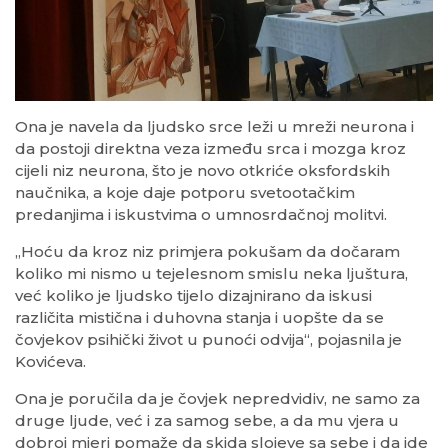
Ona je navela da ljudsko srce leži u mreži neurona i
da postoji direktna veza između srca i mozga kroz
cijeli niz neurona, što je novo otkriće oksfordskih
naučnika, a koje daje potporu svetootačkim
predanjima i iskustvima o umnosrdačnoj molitvi.
„Hoću da kroz niz primjera pokušam da dočaram
koliko mi nismo u tejelesnom smislu neka ljuštura,
već koliko je ljudsko tijelo dizajnirano da iskusi
različita mistična i duhovna stanja i uopšte da se
čovjekov psihički život u punoći odvija“, pojasnila je
Kovićeva.
Ona je poručila da je čovjek nepredvidiv, ne samo za
druge ljude, već i za samog sebe, a da mu vjera u
dobroj mjeri pomaže da skida slojeve sa sebe i da ide