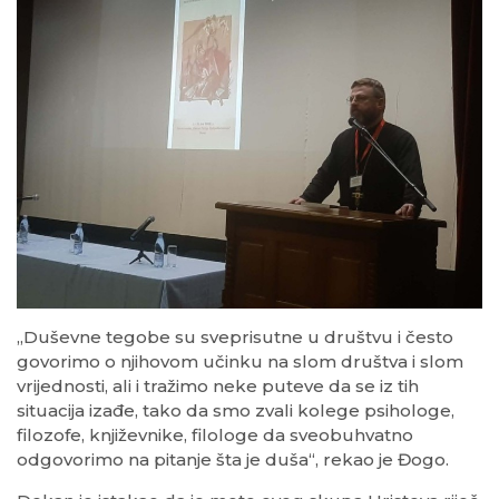
„Duševne tegobe su sveprisutne u društvu i često
govorimo o njihovom učinku na slom društva i slom
vrijednosti, ali i tražimo neke puteve da se iz tih
situacija izađe, tako da smo zvali kolege psihologe,
filozofe, književnike, filologe da sveobuhvatno
odgovorimo na pitanje šta je duša“, rekao je Đogo.