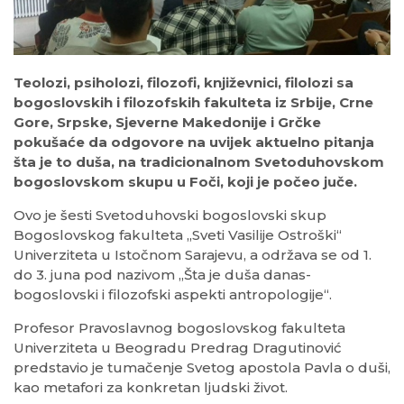
Teolozi, psiholozi, filozofi, književnici, filolozi sa
bogoslovskih i filozofskih fakulteta iz Srbije, Crne
Gore, Srpske, Sjeverne Makedonije i Grčke
pokušaće da odgovore na uvijek aktuelno pitanja
šta je to duša, na tradicionalnom Svetoduhovskom
bogoslovskom skupu u Foči, koji je počeo juče.
Ovo je šesti Svetoduhovski bogoslovski skup
Bogoslovskog fakulteta „Sveti Vasilije Ostroški“
Univerziteta u Istočnom Sarajevu, a održava se od 1.
do 3. juna pod nazivom „Šta je duša danas-
bogoslovski i filozofski aspekti antropologije“.
Profesor Pravoslavnog bogoslovskog fakulteta
Univerziteta u Beogradu Predrag Dragutinović
predstavio je tumačenje Svetog apostola Pavla o duši,
kao metafori za konkretan ljudski život.