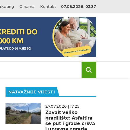
rketing
O nama
Kontakt
07.08.2026. 03:37
NAJVAŽNIJE VIJESTI
27.07.2026 | 17:25
Zavait veliko
gradilište: Asfaltira
se put i grade crkva
i upravna zgrada