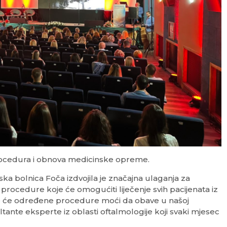
rocedura i obnova medicinske opreme.
ska bolnica Foča izdvojila je značajna ulaganja za
rocedure koje će omogućiti liječenje svih pacijenata iz
je će određene procedure moći da obave u našoj
ltante eksperte iz oblasti oftalmologije koji svaki mjesec