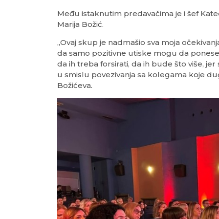
Među istaknutim predavačima je i šef Kat
Marija Božić.
„Ovaj skup je nadmašio sva moja očekivanj
da samo pozitivne utiske mogu da ponesem
da ih treba forsirati, da ih bude što više, je
u smislu povezivanja sa kolegama koje dugo
Božićeva.