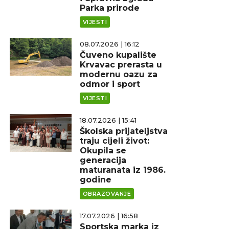
Parka prirode
VIJESTI
08.07.2026 | 16:12
Čuveno kupalište
Krvavac prerasta u
modernu oazu za
odmor i sport
VIJESTI
18.07.2026 | 15:41
Školska prijateljstva
traju cijeli život:
Okupila se
generacija
maturanata iz 1986.
godine
OBRAZOVANJE
17.07.2026 | 16:58
Sportska marka iz