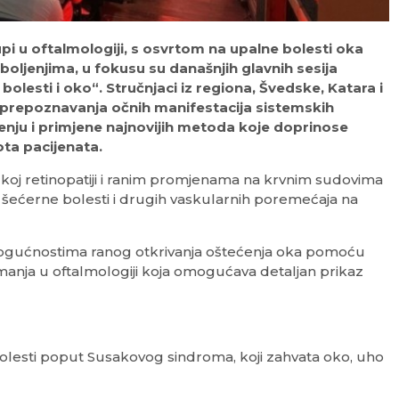
upi u oftalmologiji, s osvrtom na upalne bolesti oka
ljenjima, u fokusu su današnjih glavnih sesija
sti i oko“. Stručnjaci iz regiona, Švedske, Katara i
og prepoznavanja očnih manifestacija sistemskih
ečenju i primjene najnovijih metoda koje doprinose
ota pacijenata.
koj retinopatiji i ranim promjenama na krvnim sudovima
, šećerne bolesti i drugih vaskularnih poremećaja na
 o mogućnostima ranog otkrivanja oštećenja oka pomoću
nja u oftalmologiji koja omogućava detaljan prikaz
 bolesti poput Susakovog sindroma, koji zahvata oko, uho