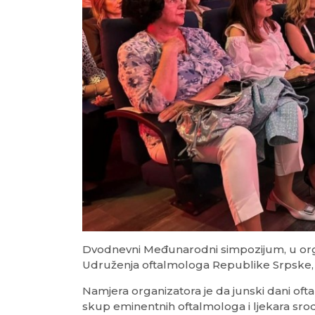
Dvodnevni Međunarodni simpozijum, u organ
Udruženja oftalmologa Republike Srpske, o
Namjera organizatora je da junski dani oft
skup eminentnih oftalmologa i ljekara srod