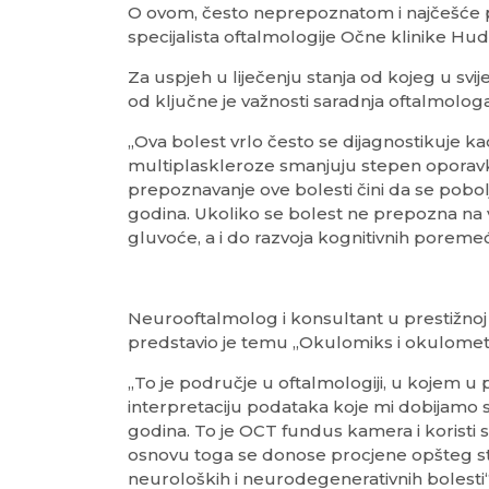
O ovom, često neprepoznatom i najčešće p
specijalista oftalmologije Očne klinike Hud
Za uspjeh u liječenju stanja od kojeg u svij
od ključne je važnosti saradnja oftalmolog
„Ova bolest vrlo često se dijagnostikuje ka
multiplaskleroze smanjuju stepen opora
prepoznavanje ove bolesti čini da se pobolj
godina. Ukoliko se bolest ne prepozna na v
gluvoće, a i do razvoja kognitivnih poremeć
Neurooftalmolog i konsultant u prestižnoj
predstavio je temu „Okulomiks i okulometr
„To je područje u oftalmologiji, u kojem u 
interpretaciju podataka koje mi dobijamo 
godina. To je OCT fundus kamera i koristi s
osnovu toga se donose procjene opšteg st
neuroloških i neurodegenerativnih bolesti“,