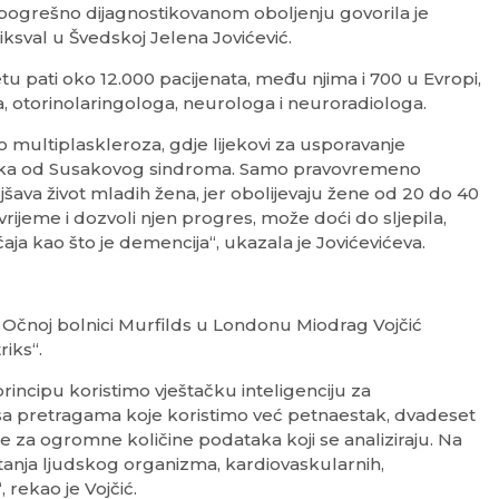
ogrešno dijagnostikovanom oboljenju govorila je
iksval u Švedskoj Jelena Jovićević.
etu pati oko 12.000 pacijenata, među njima i 700 u Evropi,
a, otorinolaringologa, neurologa i neuroradiologa.
o multiplaskleroza, gdje lijekovi za usporavanje
vka od Susakovog sindroma. Samo pravovremeno
šava život mladih žena, jer obolijevaju žene od 20 do 40
rijeme i dozvoli njen progres, može doći do sljepila,
aja kao što je demencija“, ukazala je Jovićevićeva.
 Očnoj bolnici Murfilds u Londonu Miodrag Vojčić
iks“.
principu koristimo vještačku inteligenciju za
sa pretragama koje koristimo već petnaestak, dvadeset
e za ogromne količine podataka koji se analiziraju. Na
anja ljudskog organizma, kardiovaskularnih,
 rekao je Vojčić.