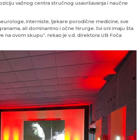
oziciju važnog centra stručnog usavršavanja i naučne
neurologe, interniste, ljekare porodične medicine, sve
granama, ali dominantno i očne hirurge. Svi oni imaju šta
ve na ovom skupu“, rekao je v.d. direktora UB Foča