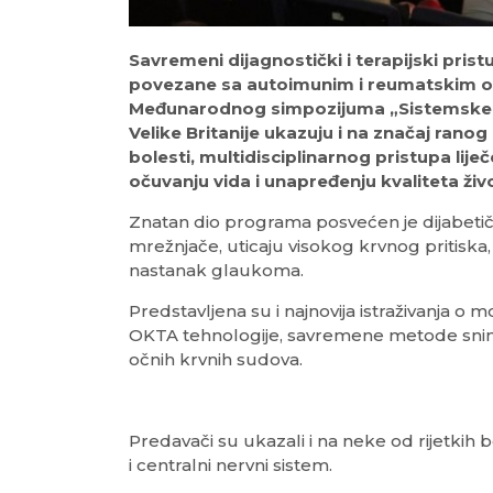
Savremeni dijagnostički i terapijski prist
povezane sa autoimunim i reumatskim obo
Međunarodnog simpozijuma „Sistemske bole
Velike Britanije ukazuju i na značaj ran
bolesti, multidisciplinarnog pristupa lij
očuvanju vida i unapređenju kvaliteta živ
Znatan dio programa posvećen je dijabetič
mrežnjače, uticaju visokog krvnog pritiska
nastanak glaukoma.
Predstavljena su i najnovija istraživanja
OKTA tehnologije, savremene metode snima
očnih krvnih sudova.
Predavači su ukazali i na neke od rijetkih
i centralni nervni sistem.