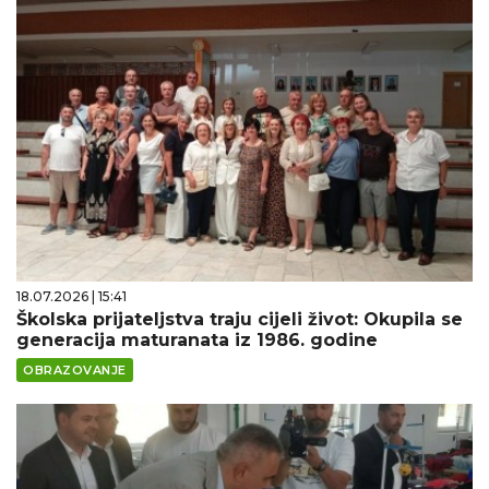
18.07.2026 | 15:41
Školska prijateljstva traju cijeli život: Okupila se
generacija maturanata iz 1986. godine
OBRAZOVANJE