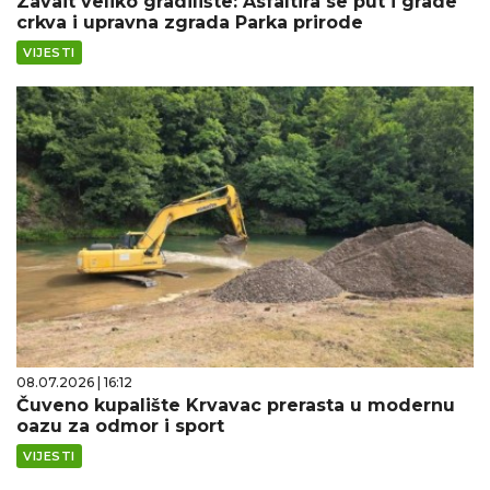
Zavait veliko gradilište: Asfaltira se put i grade
crkva i upravna zgrada Parka prirode
VIJESTI
08.07.2026 | 16:12
Čuveno kupalište Krvavac prerasta u modernu
oazu za odmor i sport
VIJESTI