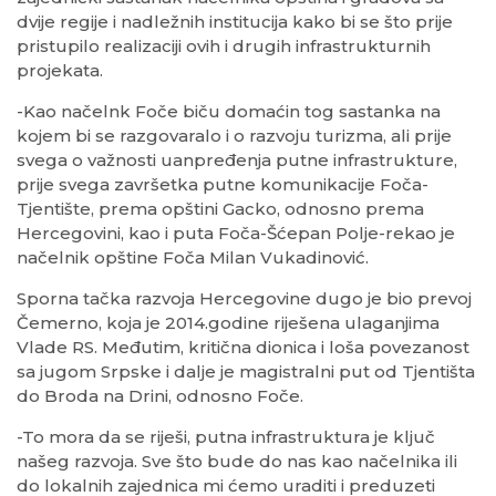
dvije regije i nadležnih institucija kako bi se što prije
pristupilo realizaciji ovih i drugih infrastrukturnih
projekata.
-Kao načelnk Foče biču domaćin tog sastanka na
kojem bi se razgovaralo i o razvoju turizma, ali prije
svega o važnosti uanpređenja putne infrastrukture,
prije svega završetka putne komunikacije Foča-
Tjentište, prema opštini Gacko, odnosno prema
Hercegovini, kao i puta Foča-Šćepan Polje-rekao je
načelnik opštine Foča Milan Vukadinović.
Sporna tačka razvoja Hercegovine dugo je bio prevoj
Čemerno, koja je 2014.godine riješena ulaganjima
Vlade RS. Međutim, kritična dionica i loša povezanost
sa jugom Srpske i dalje je magistralni put od Tjentišta
do Broda na Drini, odnosno Foče.
-To mora da se riješi, putna infrastruktura je ključ
našeg razvoja. Sve što bude do nas kao načelnika ili
do lokalnih zajednica mi ćemo uraditi i preduzeti