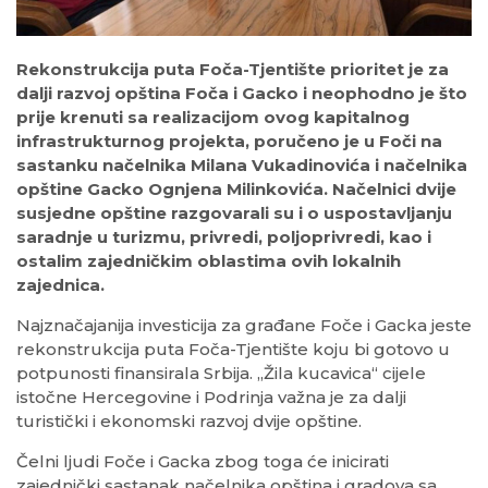
Rekonstrukcija puta Foča-Tjentište prioritet je za
dalji razvoj opština Foča i Gacko i neophodno je što
prije krenuti sa realizacijom ovog kapitalnog
infrastrukturnog projekta, poručeno je u Foči na
sastanku načelnika Milana Vukadinovića i načelnika
opštine Gacko Ognjena Milinkovića. Načelnici dvije
susjedne opštine razgovarali su i o uspostavljanju
saradnje u turizmu, privredi, poljoprivredi, kao i
ostalim zajedničkim oblastima ovih lokalnih
zajednica.
Najznačajanija investicija za građane Foče i Gacka jeste
rekonstrukcija puta Foča-Tjentište koju bi gotovo u
potpunosti finansirala Srbija. „Žila kucavica“ cijele
istočne Hercegovine i Podrinja važna je za dalji
turistički i ekonomski razvoj dvije opštine.
Čelni ljudi Foče i Gacka zbog toga će inicirati
zajednički sastanak načelnika opština i gradova sa