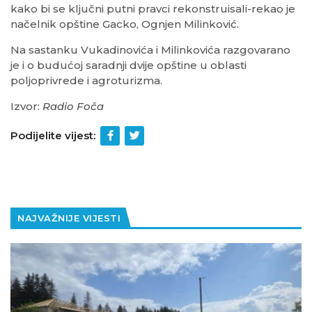
kako bi se ključni putni pravci rekonstruisali-rekao je
načelnik opštine Gacko, Ognjen Milinković.
Na sastanku Vukadinovića i Milinkovića razgovarano
je i o budućoj saradnji dvije opštine u oblasti
poljoprivrede i agroturizma.
Izvor:
Radio Foča
Podijelite vijest:
NAJVAŽNIJE VIJESTI