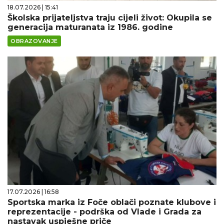
18.07.2026 | 15:41
Školska prijateljstva traju cijeli život: Okupila se
generacija maturanata iz 1986. godine
OBRAZOVANJE
17.07.2026 | 16:58
Sportska marka iz Foče oblači poznate klubove i
reprezentacije - podrška od Vlade i Grada za
nastavak uspješne priče