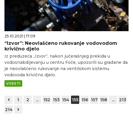
25.10.2021 | 17:09
“Izvor”: Neovlašćeno rukovanje vodovodom
krivično djelo
Iz preduzeća „Izvor“, nakon jučerašnjeg prekida u
vodosnabdijevanju u centru Foče, upozorili su građane da
je neovlašćeno rukovanje na ventilskom sistemu
vodovoda krivično djelo.
VIJESTI
1
2
...
152
153
154
155
156
157
158
...
213
214