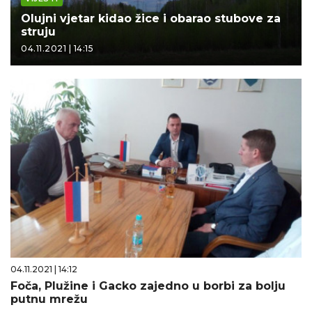
Olujni vjetar kidao žice i obarao stubove za
struju
04.11.2021 | 14:15
04.11.2021 | 14:12
Foča, Plužine i Gacko zajedno u borbi za bolju
putnu mrežu