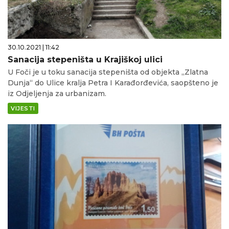
30.10.2021 | 11:42
Sanacija stepeništa u Krajiškoj ulici
U Foči je u toku sanacija stepeništa od objekta „Zlatna
Dunja“ do Ulice kralja Petra I Karađorđevića, saopšteno je
iz Odjeljenja za urbanizam.
VIJESTI