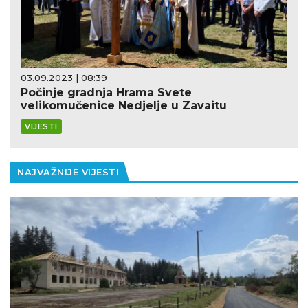
03.09.2023 | 08:39
14.
Počinje gradnja Hrama Svete
KP
velikomučenice Nedjelje u Zavaitu
po
VIJESTI
VI
NAJVAŽNIJE VIJESTI