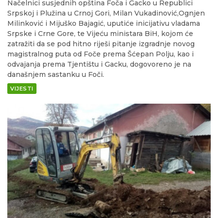
Načelnici susjednih opština Foča i Gacko u Republici
Srpskoj i Plužina u Crnoj Gori, Milan Vukadinović,Ognjen
Milinković i Mijuško Bajagić, uputiće inicijativu vladama
Srpske i Crne Gore, te Vijeću ministara BiH, kojom će
zatražiti da se pod hitno riješi pitanje izgradnje novog
magistralnog puta od Foče prema Šćepan Polju, kao i
odvajanja prema Tjentištu i Gacku, dogovoreno je na
današnjem sastanku u Foči.
VIJESTI