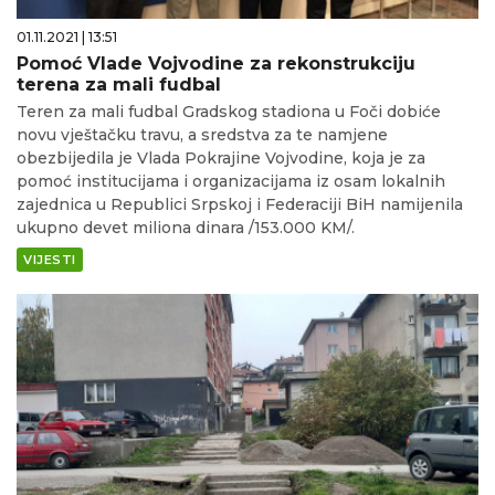
01.11.2021 | 13:51
Pomoć Vlade Vojvodine za rekonstrukciju
terena za mali fudbal
Teren za mali fudbal Gradskog stadiona u Foči dobiće
novu vještačku travu, a sredstva za te namjene
obezbijedila je Vlada Pokrajine Vojvodine, koja je za
pomoć institucijama i organizacijama iz osam lokalnih
zajednica u Republici Srpskoj i Federaciji BiH namijenila
ukupno devet miliona dinara /153.000 KM/.
VIJESTI