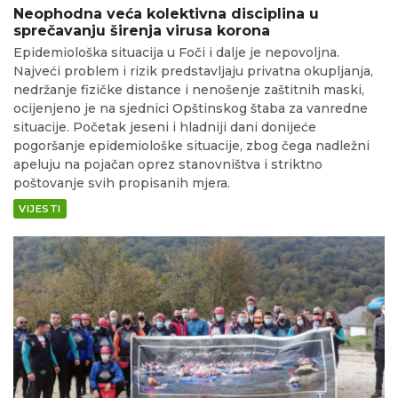
Neophodna veća kolektivna disciplina u
sprečavanju širenja virusa korona
Epidemiološka situacija u Foči i dalje je nepovoljna.
Najveći problem i rizik predstavljaju privatna okupljanja,
nedržanje fizičke distance i nenošenje zaštitnih maski,
ocijenjeno je na sjednici Opštinskog štaba za vanredne
situacije. Početak jeseni i hladniji dani donijeće
pogoršanje epidemiološke situacije, zbog čega nadležni
apeluju na pojačan oprez stanovništva i striktno
poštovanje svih propisanih mjera.
VIJESTI