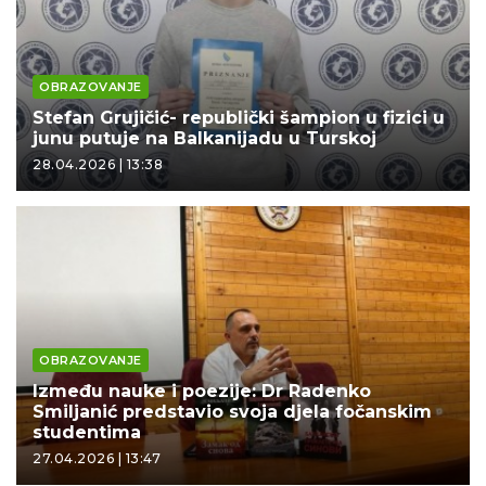
OBRAZOVANJE
Stefan Grujičić- republički šampion u fizici u
junu putuje na Balkanijadu u Turskoj
28.04.2026 | 13:38
OBRAZOVANJE
Između nauke i poezije: Dr Radenko
Smiljanić predstavio svoja djela fočanskim
studentima
27.04.2026 | 13:47