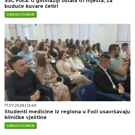
SŠC Foča: U gimnaziji ostala tri mjesta, za
buduće kuvare četiri
OBRAZOVANJE
17.07.2026 | 12:40
Studenti medicine iz regiona u Foči usavršavaju
kliničke vještine
OBRAZOVANJE