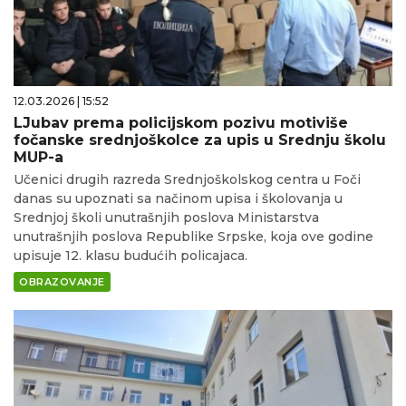
12.03.2026 | 15:52
LJubav prema policijskom pozivu motiviše
fočanske srednjoškolce za upis u Srednju školu
MUP-a
Učenici drugih razreda Srednjoškolskog centra u Foči
danas su upoznati sa načinom upisa i školovanja u
Srednjoj školi unutrašnjih poslova Ministarstva
unutrašnjih poslova Republike Srpske, koja ove godine
upisuje 12. klasu budućih policajaca.
OBRAZOVANJE